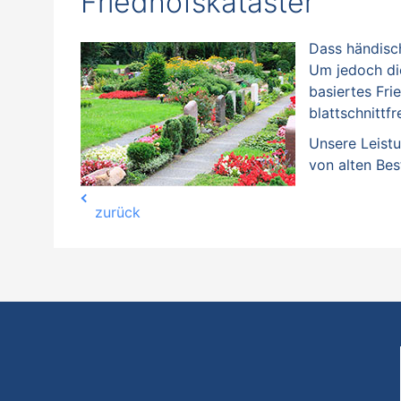
Friedhofskataster
Dass händisch
Um jedoch die
basiertes Fri
blattschnittf
Unsere Leist
von alten Bes
zurück